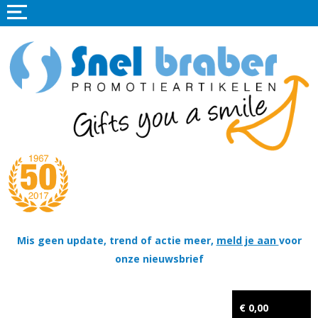
Home
Promotieartikelen
Promotietextiel
Sportkleding
Tassen
Thema's
Wapenschildjes, DT-hangers, Coins & Militaire items
Mis geen update, trend of actie meer,
meld je aan
voor
onze nieuwsbrief
Kerstpakketten
Tastingpakketten
€ 0,00