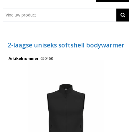
Showroom
Contact
Actie
2-laagse uniseks softshell bodywarmer
Wil je snel een advies? Bel nu 053-7920045 of 06-55731304
Artikelnummer
:
650468