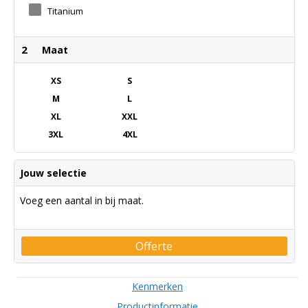
Titanium
2
Maat
XS
S
M
L
XL
XXL
3XL
4XL
Jouw selectie
Voeg een aantal in bij maat.
Offerte
Kenmerken
Productinformatie