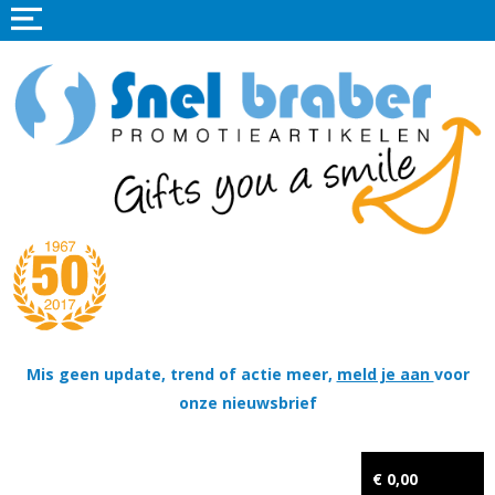
Home
Promotieartikelen
Promotietextiel
Sportkleding
Tassen
Thema's
Wapenschildjes, DT-hangers, Coins & Militaire items
Mis geen update, trend of actie meer,
meld je aan
voor
onze nieuwsbrief
Kerstpakketten
Tastingpakketten
€ 0,00