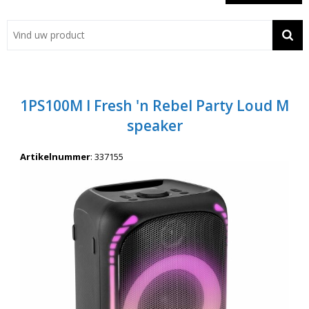
Showroom
Contact
Actie
1PS100M I Fresh 'n Rebel Party Loud M
Wil je snel een advies? Bel nu 053-7920045 of 06-55731304
speaker
Artikelnummer
:
337155