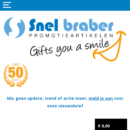
Home
Promotieartikelen
Promotietextiel
Sportkleding
Tassen
Thema's
Wapenschildjes, DT-hangers, Coins & Militaire items
Mis geen update, trend of actie meer,
meld je aan
voor
onze nieuwsbrief
Kerstpakketten
Tastingpakketten
€ 0,00