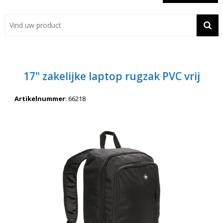
Showroom
Contact
Actie
17" zakelijke laptop rugzak PVC vrij
Wil je snel een advies? Bel nu 053-7920045 of 06-55731304
Artikelnummer
:
66218