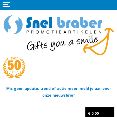
Home
Promotieartikelen
Promotietextiel
Sportkleding
Tassen
Thema's
Wapenschildjes, DT-hangers, Coins & Militaire items
Mis geen update, trend of actie meer,
meld je aan
voor
onze nieuwsbrief
Kerstpakketten
Tastingpakketten
€ 0,00