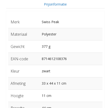
Prijsinformatie
Merk
Swiss Peak
Materiaal
Polyester
Gewicht
377 g
EAN-code
8714612108376
Kleur
zwart
Afmeting
33 x 44 x 11 cm
Hoogte
11 cm
Breedte
44 cm