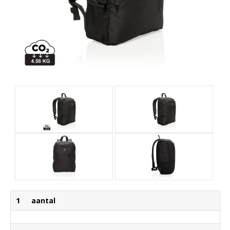
1
aantal