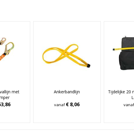
vallijn met
Ankerbandlijn
Tijdelijke 20
mper
L
53,86
€ 8,06
vanaf
vana