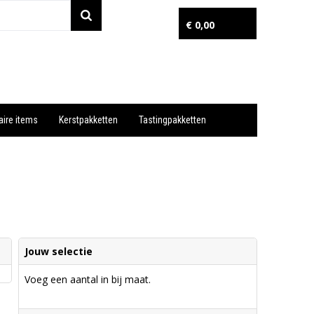
€ 0,00
aire items
Kerstpakketten
Tastingpakketten
Wil je snel een advies? Bel nu 053-7920045 of 06-55731304
Jouw selectie
Voeg een aantal in bij maat.