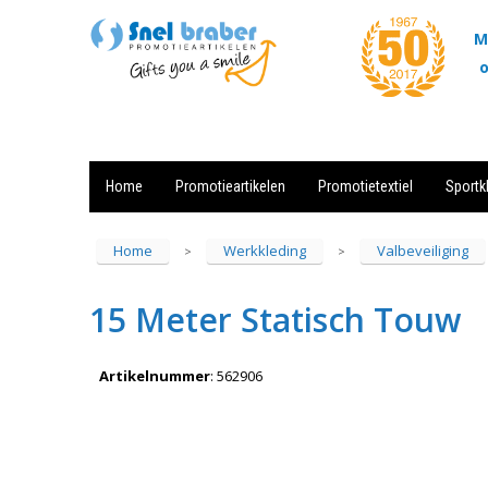
M
o
Home
Promotieartikelen
Promotietextiel
Sportk
Showroom
Contact
Actie
Home
Werkkleding
Valbeveiliging
>
>
15 Meter Statisch Touw
Artikelnummer
:
562906