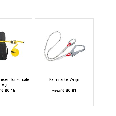
 meter Horizontale
Kernmantel Vallijn
ifelijn
€ 80,16
€ 30,91
f
vanaf