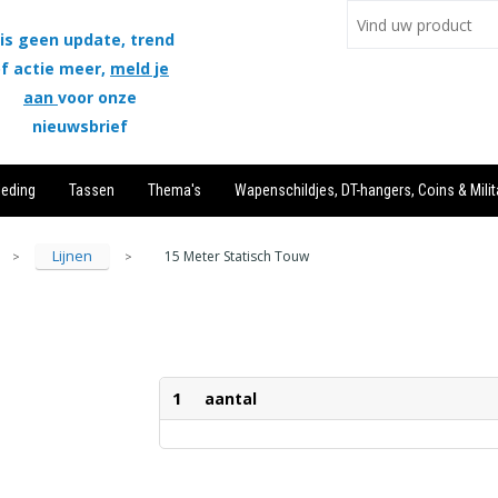
is geen update, trend
f actie meer,
meld je
aan
voor onze
nieuwsbrief
leding
Tassen
Thema's
Wapenschildjes, DT-hangers, Coins & Milit
Lijnen
15 Meter Statisch Touw
>
>
1
aantal