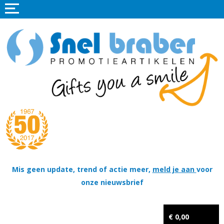
Home
Promotieartikelen
Promotietextiel
Sportkleding
Tassen
Thema's
Wapenschildjes, DT-hangers, Coins & Militaire items
Mis geen update, trend of actie meer,
meld je aan
voor
onze nieuwsbrief
Kerstpakketten
Tastingpakketten
€ 0,00