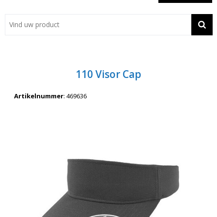
Showroom
Contact
Actie
110 Visor Cap
Wil je snel een advies? Bel nu 053-7920045 of 06-55731304
Artikelnummer
:
469636