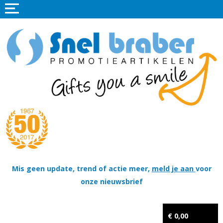
Home
Promotieartikelen
Promotietextiel
Sportkleding
Tassen
Thema's
Wapenschildjes, DT-hangers, Coins & Militaire items
Mis geen update, trend of actie meer,
meld je aan
voor
onze nieuwsbrief
Kerstpakketten
Tastingpakketten
€ 0,00