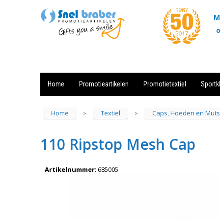
M
o
Home
Promotieartikelen
Promotietextiel
Sportk
Showroom
Contact
Actie
Home
Textiel
Caps, Hoeden en Mut
>
>
110 Ripstop Mesh Cap
Artikelnummer
:
685005