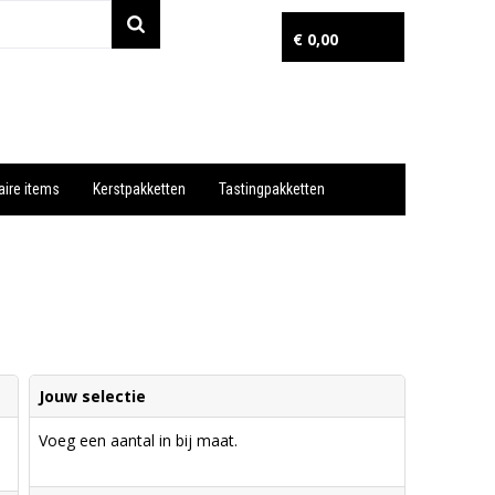
€ 0,00
aire items
Kerstpakketten
Tastingpakketten
Wil je snel een advies? Bel nu 053-7920045 of 06-55731304
Jouw selectie
Voeg een aantal in bij maat.