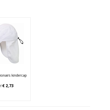
ionairs kindercap
€ 2,73
af