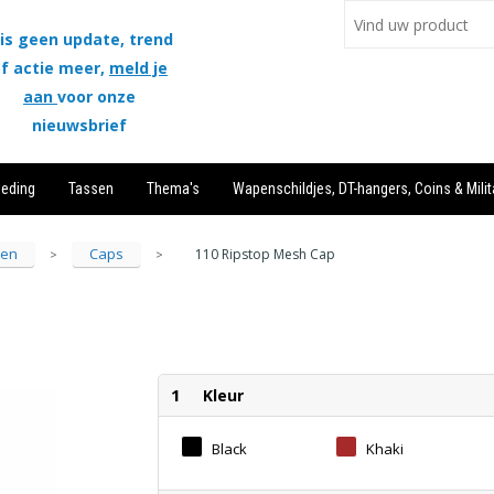
is geen update, trend
f actie meer,
meld je
aan
voor onze
nieuwsbrief
leding
Tassen
Thema's
Wapenschildjes, DT-hangers, Coins & Milit
sen
Caps
110 Ripstop Mesh Cap
>
>
1
Kleur
Black
Khaki