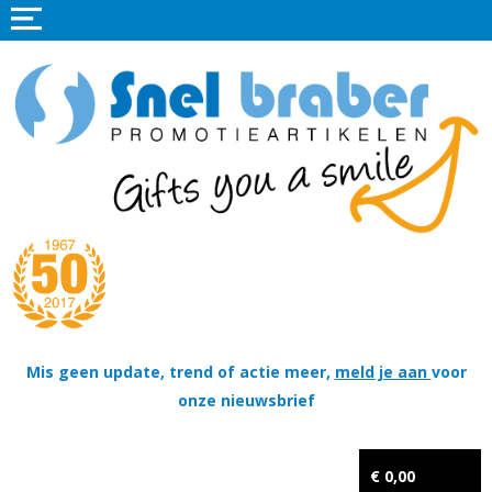
Home
Promotieartikelen
Promotietextiel
Sportkleding
Tassen
Thema's
Wapenschildjes, DT-hangers, Coins & Militaire items
Mis geen update, trend of actie meer,
meld je aan
voor
onze nieuwsbrief
Kerstpakketten
Tastingpakketten
€ 0,00