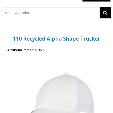
Showroom
Contact
Actie
110 Recycled Alpha Shape Trucker
Wil je snel een advies? Bel nu 053-7920045 of 06-55731304
Artikelnummer
:
163635