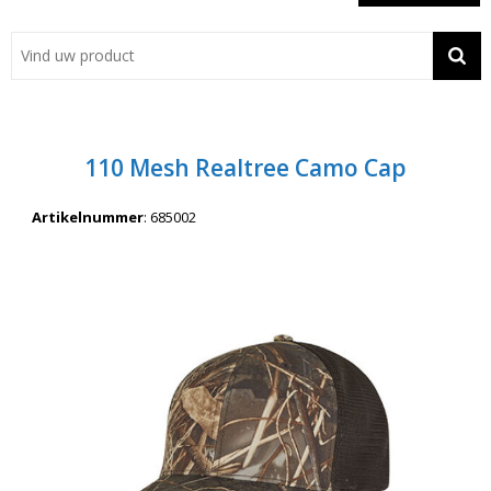
Showroom
Contact
Actie
110 Mesh Realtree Camo Cap
Wil je snel een advies? Bel nu 053-7920045 of 06-55731304
Artikelnummer
:
685002