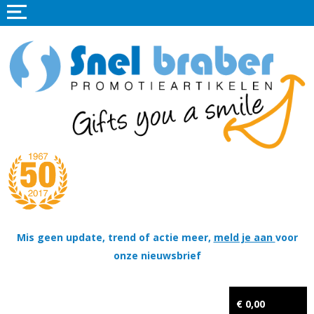
Home
Promotieartikelen
Promotietextiel
Sportkleding
Tassen
Thema's
Wapenschildjes, DT-hangers, Coins & Militaire items
Mis geen update, trend of actie meer,
meld je aan
voor
onze nieuwsbrief
Kerstpakketten
Tastingpakketten
€ 0,00