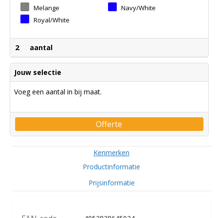
Melange
Navy/white
Charcoal/black
Royal/white
2
aantal
Jouw selectie
Voeg een aantal in bij maat.
Offerte
Kenmerken
Productinformatie
Prijsinformatie