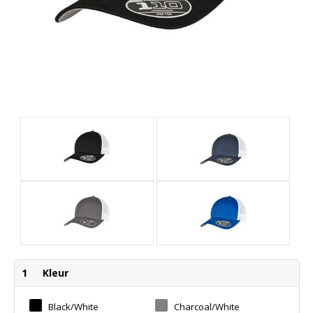
1
Kleur
Black/white
Charcoal/white