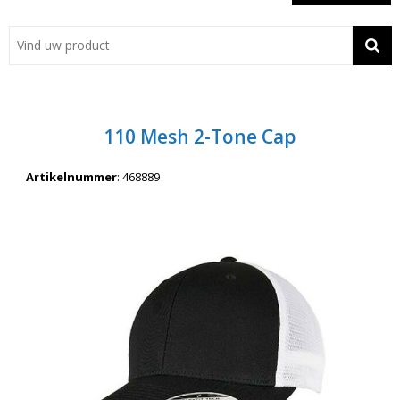
Showroom
Contact
Actie
110 Mesh 2-Tone Cap
Wil je snel een advies? Bel nu 053-7920045 of 06-55731304
Artikelnummer
:
468889