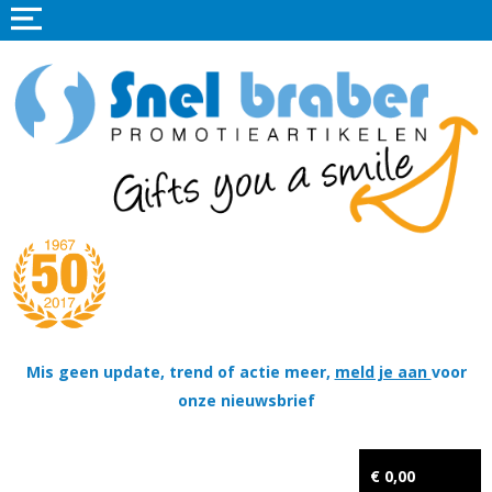
Home
Promotieartikelen
Promotietextiel
Sportkleding
Tassen
Thema's
Wapenschildjes, DT-hangers, Coins & Militaire items
Mis geen update, trend of actie meer,
meld je aan
voor
onze nieuwsbrief
Kerstpakketten
Tastingpakketten
€ 0,00