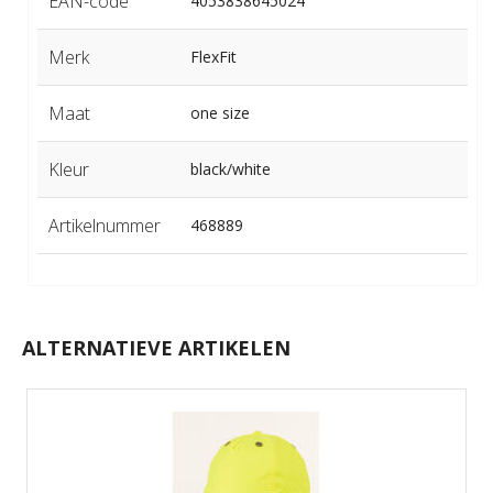
EAN-code
4053838645024
Merk
FlexFit
Maat
one size
Kleur
black/white
Artikelnummer
468889
ALTERNATIEVE ARTIKELEN