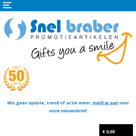
Home
Promotieartikelen
Promotietextiel
Sportkleding
Tassen
Thema's
Wapenschildjes, DT-hangers, Coins & Militaire items
Mis geen update, trend of actie meer,
meld je aan
voor
onze nieuwsbrief
Kerstpakketten
Tastingpakketten
€ 0,00