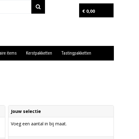
€ 0,00
aire items
Kerstpakketten
Tastingpakketten
Wil je snel een advies? Bel nu 053-7920045 of 06-55731304
Jouw selectie
Voeg een aantal in bij maat.