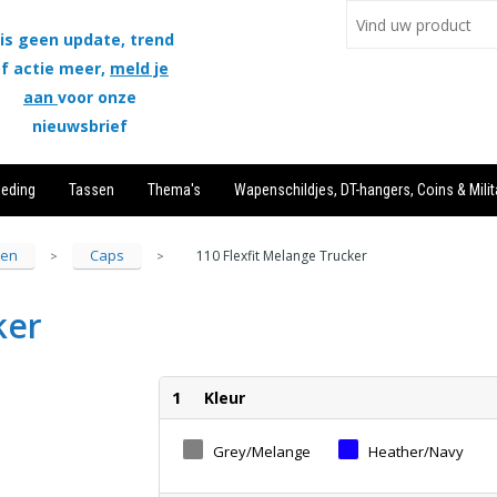
is geen update, trend
f actie meer,
meld je
aan
voor onze
nieuwsbrief
leding
Tassen
Thema's
Wapenschildjes, DT-hangers, Coins & Milit
sen
Caps
110 Flexfit Melange Trucker
>
>
ker
1
Kleur
Grey/Melange
Heather/Navy