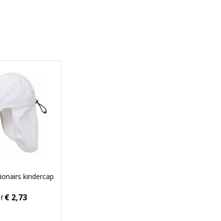
ionairs kindercap
€ 2,73
af