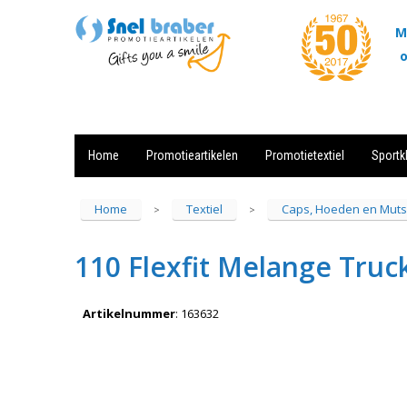
M
o
Home
Promotieartikelen
Promotietextiel
Sportk
Showroom
Contact
Actie
Home
Textiel
Caps, Hoeden en Mut
>
>
110 Flexfit Melange Truc
Artikelnummer
:
163632