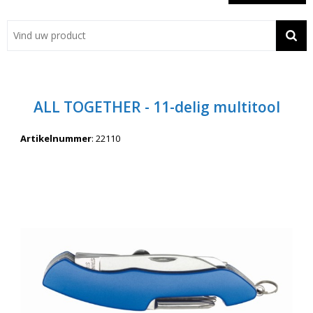
Showroom
Contact
Actie
ALL TOGETHER - 11-delig multitool
Wil je snel een advies? Bel nu 053-7920045 of 06-55731304
Artikelnummer
:
22110