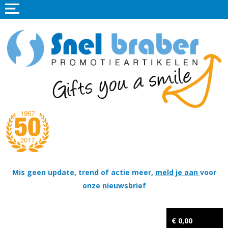
Home
Promotieartikelen
Promotietextiel
Sportkleding
Tassen
Thema's
Wapenschildjes, DT-hangers, Coins & Militaire items
Mis geen update, trend of actie meer,
meld je aan
voor
onze nieuwsbrief
Kerstpakketten
Tastingpakketten
€ 0,00