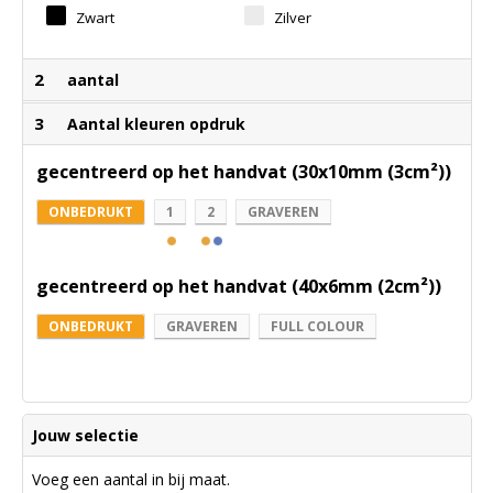
Zwart
Zilver
2
aantal
3
Aantal kleuren opdruk
gecentreerd op het handvat (30x10mm (3cm²))
ONBEDRUKT
1
2
GRAVEREN
gecentreerd op het handvat (40x6mm (2cm²))
ONBEDRUKT
GRAVEREN
FULL COLOUR
Jouw selectie
Voeg een aantal in bij maat.