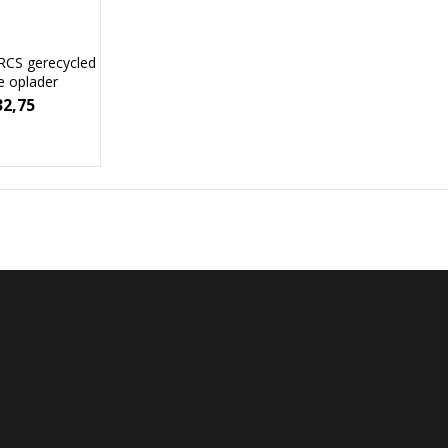
 RCS gerecycled
e oplader
32,75