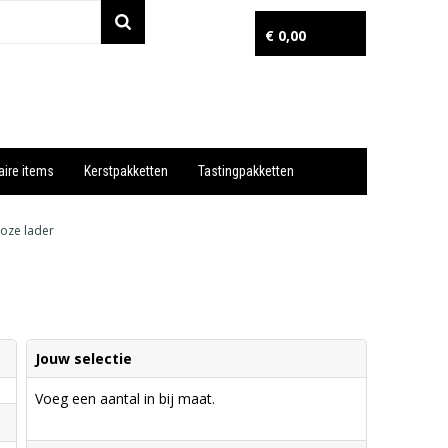
€ 0,00
aire items
Kerstpakketten
Tastingpakketten
Wil je snel een advies? Bel nu 053-7920045 of 06-55731304
oze lader
Jouw selectie
Voeg een aantal in bij maat.