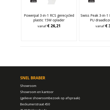
Powerpal 3-in-1 RCS gerecycled
Swiss Peak 3-in-1
plastic 15W oplader
PU draadloz
€ 26,21
€ 
vanaf
vanaf
SNEL BRABER
Showroom
Showroom en kantoor
(gelieve showroombezoek op afspraak)
Beckumerstraat 450