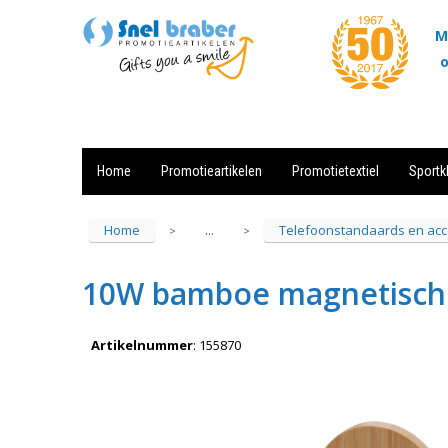
M
o
Home
Promotieartikelen
Promotietextiel
Sportk
Showroom
Contact
Actie
Home
Telefoonstandaards en acc
...
>
>
10W bamboe magnetische
Artikelnummer
:
155870