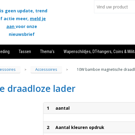
is geen update, trend
f actie meer,
meld je
aan
voor onze
nieuwsbrief
leding
Tassen
Thema's
Wapenschildjes, DT-hangers, Coins & Milit
essoires
Accessoires
10W bamboe magnetische draadl
>
>
 draadloze lader
1
aantal
2
Aantal kleuren opdruk