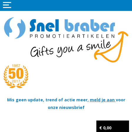
Home
Promotieartikelen
Promotietextiel
Sportkleding
Tassen
Thema's
Wapenschildjes, DT-hangers, Coins & Militaire items
Mis geen update, trend of actie meer,
meld je aan
voor
onze nieuwsbrief
Kerstpakketten
Tastingpakketten
€ 0,00